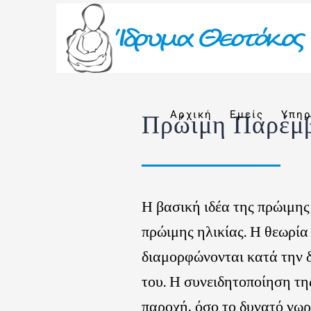
Skip
to
content
Αρχική
Εμείς
Υπηρ
Πρώιμη Παρέμ
Η βασική ιδέα της πρώιμης
πρώιμης ηλικίας. Η θεωρία
διαμορφώνονται κατά την δ
του. Η συνειδητοποίηση τη
παροχή, όσο το δυνατό νωρ